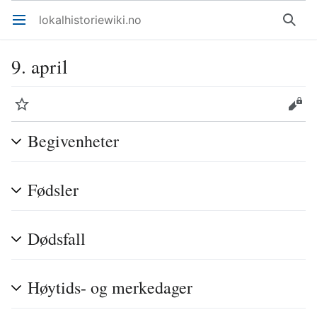
lokalhistoriewiki.no
Åpne hovedmenyen
Søk
9. april
Overvåk
Rediger
Begivenheter
Fødsler
Dødsfall
Høytids- og merkedager