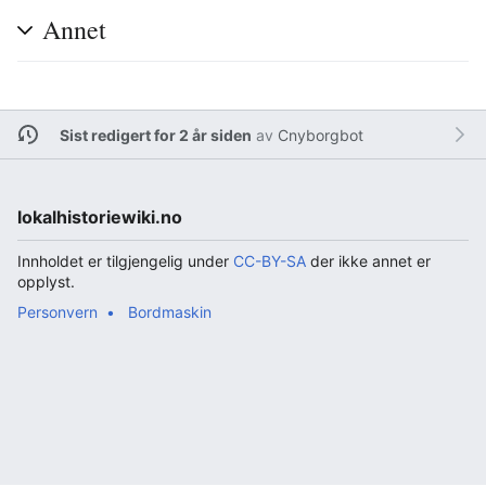
Annet
Sist redigert for 2 år siden
av
Cnyborgbot
lokalhistoriewiki.no
Innholdet er tilgjengelig under
CC-BY-SA
der ikke annet er
opplyst.
Personvern
Bordmaskin