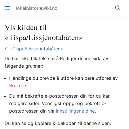
lokalhistoriewiki.no
Åpne hovedmenyen
Søk
Vis kilden til
«Tispa/Lissjenotabåten»
←
«Tispa/Lissjenotabåten»
Du har ikke tillatelse til å Rediger denne sida av
følgende grunner:
Handlinga du prøvde å utføre kan bare utføres av
Brukere
.
Du må bekrefte e-postadressen din før du kan
redigere sider. Vennligst oppgi og bekreft e-
postadressen din via
innstillingene dine
.
Du kan se og kopiere kildekoden til denne siden: