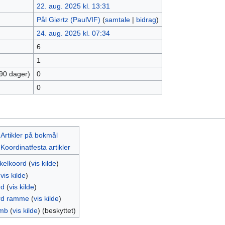
22. aug. 2025 kl. 13:31
Pål Giørtz (PaulVIF)
(
samtale
|
bidrag
)
24. aug. 2025 kl. 07:34
6
1
 90 dager)
0
0
:Artikler på bokmål
Koordinatfesta artikler
kkelkoord
(
vis kilde
)
(
vis kilde
)
rd
(
vis kilde
)
rd ramme
(
vis kilde
)
mb
(
vis kilde
) (beskyttet)