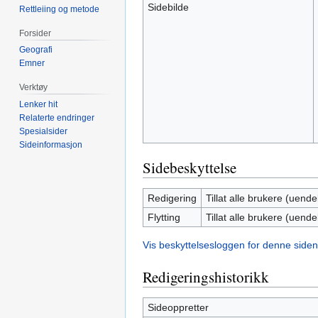
Sidebilde
Rettleiing og metode
Forsider
Geografi
Emner
Verktøy
Lenker hit
Relaterte endringer
Spesialsider
Sideinformasjon
Sidebeskyttelse
Redigering
Tillat alle brukere (uendel
Flytting
Tillat alle brukere (uendel
Vis beskyttelsesloggen for denne siden
Redigeringshistorikk
Sideoppretter