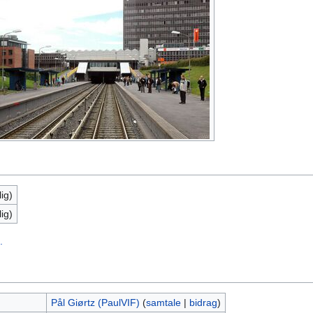
ig)
ig)
.
Pål Giørtz (PaulVIF)
(
samtale
|
bidrag
)