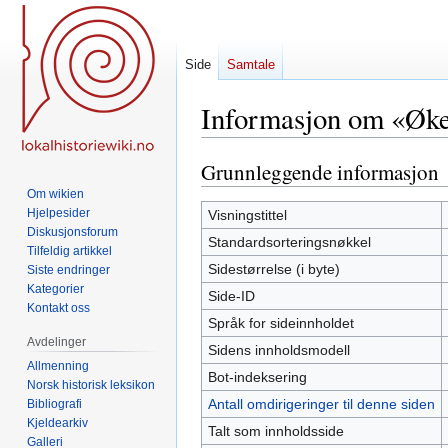
Side
Samtale
Informasjon om «Øke
Grunnleggende informasjon
Hopp
Hopp
til
til
Om wikien
navigering
søk
Hjelpesider
Visningstittel
Diskusjonsforum
Standardsorteringsnøkkel
Tilfeldig artikkel
Sidestørrelse (i byte)
Siste endringer
Kategorier
Side-ID
Kontakt oss
Språk for sideinnholdet
Avdelinger
Sidens innholdsmodell
Allmenning
Bot-indeksering
Norsk historisk leksikon
Antall omdirigeringer til denne siden
Bibliografi
Kjeldearkiv
Talt som innholdsside
Galleri