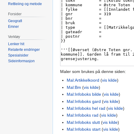
Rettleiing og metode
Forsider
Geografi
Emner
Verktøy
Lenker hit
Relaterte endringer
Spesialsider
Sideinformasjon
Maler som brukes på denne siden:
Mal:Artikkelkoord
(
vis kilde
)
Mal:Bm
(
vis kilde
)
Mal:Infoboks bilde
(
vis kilde
)
Mal:Infoboks gard
(
vis kilde
)
Mal:Infoboks hel rad
(
vis kilde
)
Mal:Infoboks rad
(
vis kilde
)
Mal:Infoboks slutt
(
vis kilde
)
Mal:Infoboks start
(
vis kilde
)