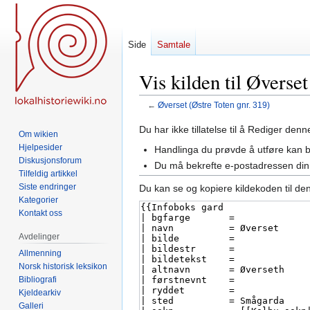
Side
Samtale
Vis kilden til Øverset
←
Øverset (Østre Toten gnr. 319)
Hopp
Hopp
Du har ikke tillatelse til å Rediger den
Om wikien
til
til
Hjelpesider
Handlinga du prøvde å utføre kan 
navigering
søk
Diskusjonsforum
Du må bekrefte e-postadressen din 
Tilfeldig artikkel
Siste endringer
Du kan se og kopiere kildekoden til de
Kategorier
Kontakt oss
Avdelinger
Allmenning
Norsk historisk leksikon
Bibliografi
Kjeldearkiv
Galleri