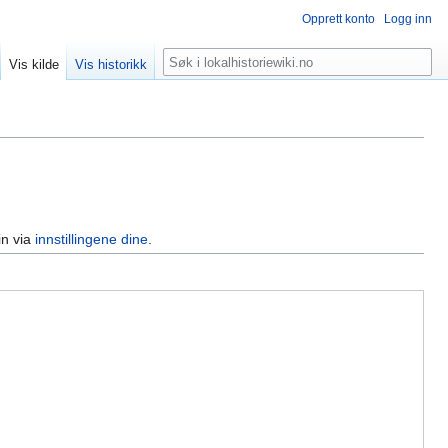
Opprett konto
Logg inn
Søk
Vis kilde
Vis historikk
in via
innstillingene dine
.