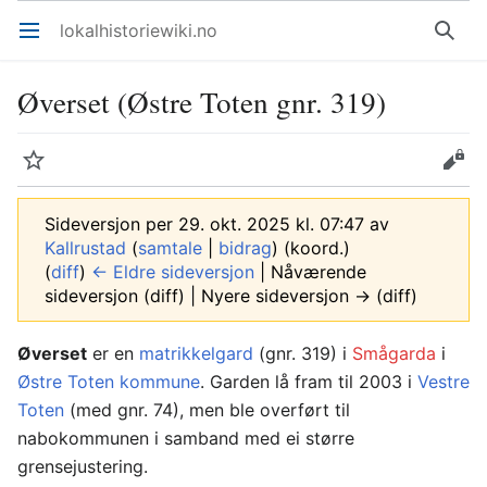
lokalhistoriewiki.no
Åpne hovedmenyen
Søk
Øverset (Østre Toten gnr. 319)
Overvåk
Rediger
Sideversjon per 29. okt. 2025 kl. 07:47 av
Kallrustad
(
samtale
|
bidrag
)
(koord.)
(
diff
)
← Eldre sideversjon
| Nåværende
sideversjon (diff) | Nyere sideversjon → (diff)
Øverset
er en
matrikkelgard
(gnr. 319) i
Smågarda
i
Østre Toten kommune
. Garden lå fram til 2003 i
Vestre
Toten
(med gnr. 74), men ble overført til
nabokommunen i samband med ei større
grensejustering.