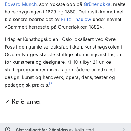
Edvard Munch
, som vokste opp på
Grünerløkka
, malte
hovedbygningen i 1879 og 1880. Det rustikke motivet
ble senere bearbeidet av
Fritz Thaulow
under navnet
«Gammelt herresete på Grünerløkken 1882».
I dag er Kunsthøgskolen i Oslo lokalisert ved Øvre
Foss i den gamle seilduksfabrikken. Kunsthøgskolen i
Oslo er Norges største statlige utdanningsinstitusjon
for kunstnere og designere. KHiO tilbyr 21 unike
studieprogrammer innen fagområdene billedkunst,
design, kunst og håndverk, opera, dans, teater og
[2]
pedagogisk praksis.
Referanser
Sist redigert for 2 år siden
av
Kallrustad