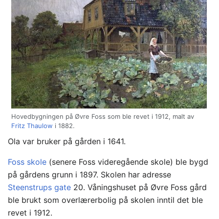
Hovedbygningen på Øvre Foss som ble revet i 1912, malt av
Fritz Thaulow
i 1882.
Ola var bruker på gården i 1641.
Foss skole
(senere Foss videregående skole) ble bygd
på gårdens grunn i 1897. Skolen har adresse
Steenstrups gate
20. Våningshuset på Øvre Foss gård
ble brukt som overlærerbolig på skolen inntil det ble
revet i 1912.