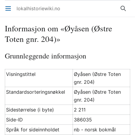
lokalhistoriewiki.no
Åpne hovedmenyen
Søk
Informasjon om «Øyåsen (Østre
Toten gnr. 204)»
Grunnleggende informasjon
Visningstittel
Øyåsen (Østre Toten
gnr. 204)
Standardsorteringsnøkkel
Øyåsen (Østre Toten
gnr. 204)
Sidestørrelse (i byte)
2 211
Side-ID
386035
Språk for sideinnholdet
nb - norsk bokmål