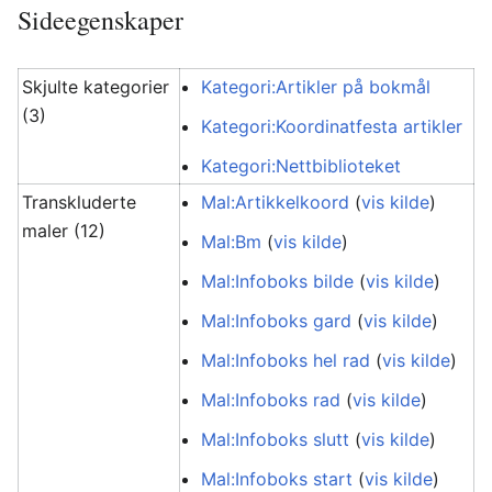
Sideegenskaper
Skjulte kategorier
Kategori:Artikler på bokmål
(3)
Kategori:Koordinatfesta artikler
Kategori:Nettbiblioteket
Transkluderte
Mal:Artikkelkoord
(
vis kilde
)
maler (12)
Mal:Bm
(
vis kilde
)
Mal:Infoboks bilde
(
vis kilde
)
Mal:Infoboks gard
(
vis kilde
)
Mal:Infoboks hel rad
(
vis kilde
)
Mal:Infoboks rad
(
vis kilde
)
Mal:Infoboks slutt
(
vis kilde
)
Mal:Infoboks start
(
vis kilde
)