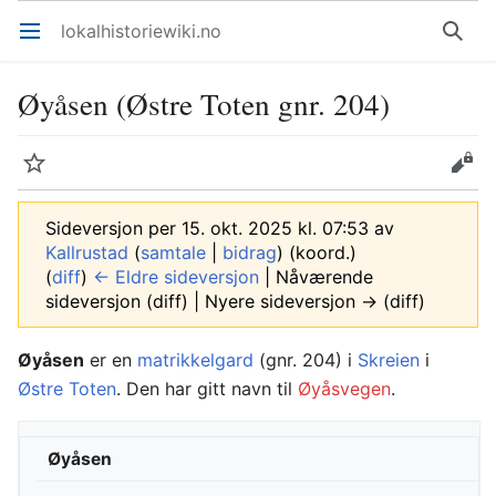
lokalhistoriewiki.no
Åpne hovedmenyen
Søk
Øyåsen (Østre Toten gnr. 204)
Overvåk
Rediger
Sideversjon per 15. okt. 2025 kl. 07:53 av
Kallrustad
(
samtale
|
bidrag
)
(koord.)
(
diff
)
← Eldre sideversjon
| Nåværende
sideversjon (diff) | Nyere sideversjon → (diff)
Øyåsen
er en
matrikkelgard
(gnr. 204) i
Skreien
i
Østre Toten
. Den har gitt navn til
Øyåsvegen
.
Øyåsen