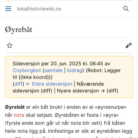
lokalhistoriewiki.no
Åpne hovedmenyen
Søk
Øyrebåt
Overvåk
Rediger
Sideversjon per 20. jun. 2025 kl. 06:45 av
Cnyborgbot
(
samtale
|
bidrag
)
(Robot: Legger
til {{ikke koord}})
(
diff
)
← Eldre sideversjon
| Nåværende
sideversjon (diff) | Nyere sideversjon → (diff)
Øyrebåt
er ein båt brukt i enden av ei «øyresnurpe»
når
nota
skal setjast. Øyrebåten er festa i «øyra»
(fyrste ende som går ut når nota blir sett) frå båten
heile nota ligg på. Innfestinga er slik at øyrebåten legg