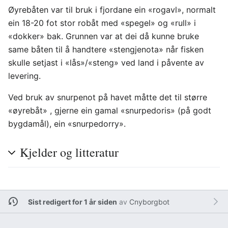
Øyrebåten var til bruk i fjordane ein «rogavl», normalt
ein 18-20 fot stor robåt med «spegel» og «rull» i
«dokker» bak. Grunnen var at dei då kunne bruke
same båten til å handtere «stengjenota» når fisken
skulle setjast i «lås»/«steng» ved land i påvente av
levering.
Ved bruk av snurpenot på havet måtte det til større
«øyrebåt» , gjerne ein gamal «snurpedoris» (på godt
bygdamål), ein «snurpedorry».
Kjelder og litteratur
Sist redigert for 1 år siden
av
Cnyborgbot