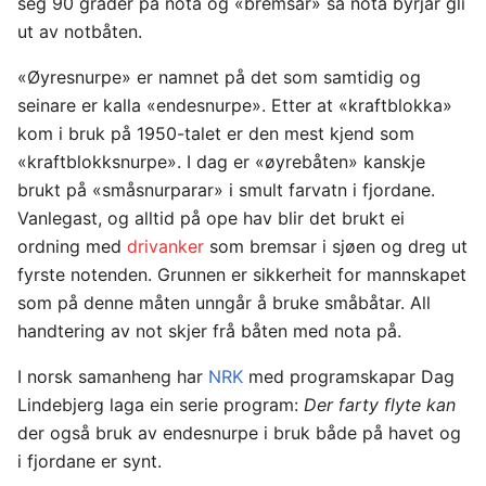
seg 90 grader på nota og «bremsar» så nota byrjar gli
ut av notbåten.
«Øyresnurpe» er namnet på det som samtidig og
seinare er kalla «endesnurpe». Etter at «kraftblokka»
kom i bruk på 1950-talet er den mest kjend som
«kraftblokksnurpe». I dag er «øyrebåten» kanskje
brukt på «småsnurparar» i smult farvatn i fjordane.
Vanlegast, og alltid på ope hav blir det brukt ei
ordning med
drivanker
som bremsar i sjøen og dreg ut
fyrste notenden. Grunnen er sikkerheit for mannskapet
som på denne måten unngår å bruke småbåtar. All
handtering av not skjer frå båten med nota på.
I norsk samanheng har
NRK
med programskapar Dag
Lindebjerg laga ein serie program:
Der farty flyte kan
der også bruk av endesnurpe i bruk både på havet og
i fjordane er synt.