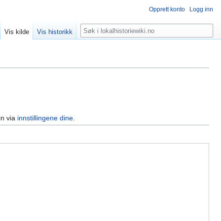
Opprett konto
Logg inn
Søk
Vis kilde
Vis historikk
in via
innstillingene dine
.