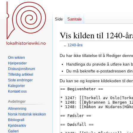
Side
Samtale
Vis kilden til 1240-år
←
1240-åra
Hopp
Hopp
Du har ikke tillatelse til å Rediger den
Om wikien
til
til
Hjelpesider
Handlinga du prøvde å utføre kan 
navigering
søk
Diskusjonsforum
Du må bekrefte e-postadressen din 
Tilfeldig artikkel
Siste endringer
Du kan se og kopiere kildekoden til de
Kategorier
Kontakt oss
Avdelinger
Allmenning
Norsk historisk leksikon
Bibliografi
Kjeldearkiv
Galleri