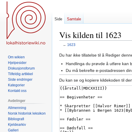
Side
Samtale
Vis kilden til 1623
←
1623
Hopp
Hopp
Du har ikke tillatelse til å Rediger den
Om wikien
til
til
Hjelpesider
Handlinga du prøvde å utføre kan 
navigering
søk
Diskusjonsforum
Du må bekrefte e-postadressen din 
Tilfeldig artikkel
Siste endringer
Du kan se og kopiere kildekoden til de
Kategorier
Kontakt oss
Avdelinger
Allmenning
Norsk historisk leksikon
Bibliografi
Kjeldearkiv
Galleri