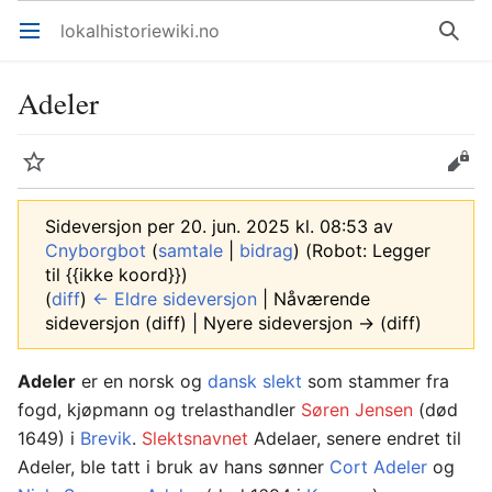
lokalhistoriewiki.no
Åpne hovedmenyen
Søk
Adeler
Overvåk
Rediger
Sideversjon per 20. jun. 2025 kl. 08:53 av
Cnyborgbot
(
samtale
|
bidrag
)
(Robot: Legger
til {{ikke koord}})
(
diff
)
← Eldre sideversjon
| Nåværende
sideversjon (diff) | Nyere sideversjon → (diff)
Adeler
er en norsk og
dansk
slekt
som stammer fra
fogd, kjøpmann og trelasthandler
Søren Jensen
(død
1649) i
Brevik
.
Slektsnavnet
Adelaer, senere endret til
Adeler, ble tatt i bruk av hans sønner
Cort Adeler
og