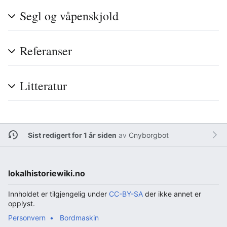
Segl og våpenskjold
Referanser
Litteratur
Sist redigert for 1 år siden
av
Cnyborgbot
lokalhistoriewiki.no
Innholdet er tilgjengelig under
CC-BY-SA
der ikke annet er
opplyst.
Personvern
Bordmaskin