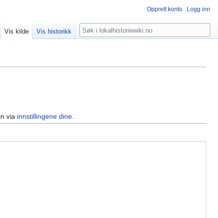
Opprett konto
Logg inn
Søk
Vis kilde
Vis historikk
in via
innstillingene dine
.