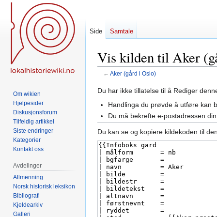
Side
Samtale
Vis kilden til Aker (g
←
Aker (gård i Oslo)
Hopp
Hopp
Du har ikke tillatelse til å Rediger den
Om wikien
til
til
Hjelpesider
Handlinga du prøvde å utføre kan 
navigering
søk
Diskusjonsforum
Du må bekrefte e-postadressen din 
Tilfeldig artikkel
Siste endringer
Du kan se og kopiere kildekoden til de
Kategorier
Kontakt oss
Avdelinger
Allmenning
Norsk historisk leksikon
Bibliografi
Kjeldearkiv
Galleri