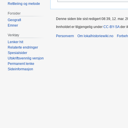
Rettleiing og metode
Forsider
Denne siden ble sist redigert 08:39, 12. mar. 2
Geografi
Emner
Innholdet er tilgjengelig under
CC-BY-SA
der i
Verktøy
Personvern
Om lokalhistoriewiki.no
Forbeh
Lenker hit
Relaterte endringer
Spesialsider
Utskriftsvennlig versjon
Permanent lenke
Sideinformasjon