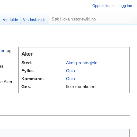
Opprett konto
Logg inn
Søk
Vis kilde
Vis historikk
er
, og
Aker
Sted:
Aker prestegjeld
es
Fylke:
Oslo
Kommune:
Oslo
lle Aker
Gnr.:
Ikke matrikulert