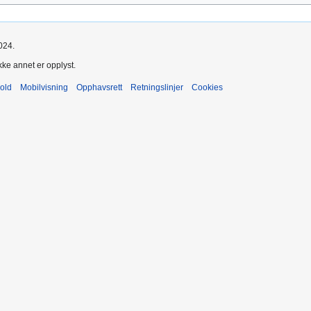
024.
kke annet er opplyst.
old
Mobilvisning
Opphavsrett
Retningslinjer
Cookies