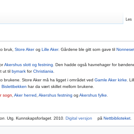
Les
to bruk,
Store Aker
og
Lille Aker
. Gårdene ble gitt som gave til
Nonneset
for
Akershus slott og festning
. Den hadde også havnehager for bønden
 ut til
bymark
for
Christiania
.
 to brukene. Store Aker må ha ligget i området ved
Gamle Aker kirke
. Li
g
Bislettbekken
har da vært skillet mellom brukene.
r sogn
,
Aker herred
,
Akershus festning
og
Akershus fylke
.
kon
. Utg. Kunnskapsforlaget. 2010.
Digital versjon
på
Nettbiblioteket
.