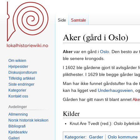
Side
Samtale
Aker (gård i Oslo)
Hopp
Hopp
Aker
var en gård i
Oslo
. Den besto av 
til
til
ble senere krongods.
Om wikien
navigering
søk
Hjelpesider
I 1602 ble gårdene gjort til avlsgårder 
Diskusjonsforum
plikthester. I 1629 ble begge gårder lagt
Tilfeldig artikkel
Man har ikke funnet gårdstufter fra de
Siste endringer
kan ha ligget ved
Underhaugsveien
, o
Kategorier
Kontakt oss
Gården har gitt navn til blant annet
Ake
Avdelinger
Kilder
Allmenning
Norsk historisk leksikon
Knut Are Tvedt (red.):
Oslo byleksi
Bibliografi
Kjeldearkiv
Kategorier
:
Garder
Oslo kommune
Galleri