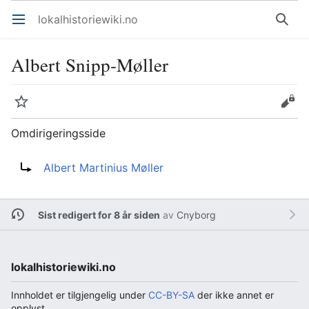
lokalhistoriewiki.no
Åpne hovedmenyen
Søk
Albert Snipp-Møller
Overvåk
Rediger
Omdirigeringsside
Omdirigering til:
Albert Martinius Møller
Sist redigert for 8 år siden
av
Cnyborg
lokalhistoriewiki.no
Innholdet er tilgjengelig under
CC-BY-SA
der ikke annet er
opplyst.