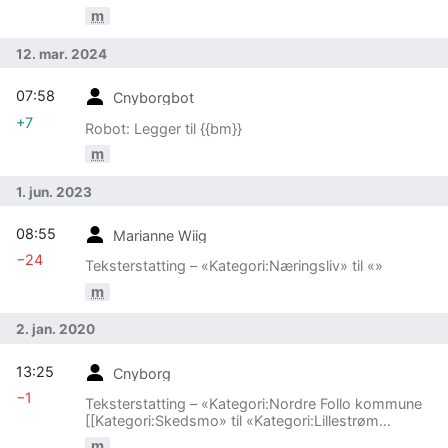
m
12. mar. 2024
07:58
Cnyborgbot
+7
Robot: Legger til {{bm}}
m
1. jun. 2023
08:55
Marianne Wiig
−24
Teksterstatting – «Kategori:Næringsliv» til «»
m
2. jan. 2020
13:25
Cnyborg
−1
Teksterstatting – «Kategori:Nordre Follo kommune
[[Kategori:Skedsmo» til «Kategori:Lillestrøm
kommune [[Kategori:Skedsmo»
m