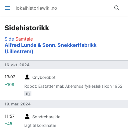
lokalhistoriewiki.no
Åpne hovedmenyen
Søk
Sidehistorikk
Side
Samtale
Alfred Lunde & Sønn. Snekkerifabrikk
(Lillestrøm)
16. okt. 2024
13:02
Cnyborgbot
+108
Robot: Erstatter mal: Akershus fylkesleksikon 1952
m
19. mar. 2024
11:57
Sondrehareide
+45
lagt til kordinater