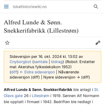
lokalhistoriewiki.no
Åpne hovedmenyen
Søk
Alfred Lunde & Sønn.
Snekkerifabrikk (Lillestrøm)
Overvåk
Rediger
Sideversjon per 16. okt. 2024 kl. 13:02 av
Cnyborgbot
(
samtale
|
bidrag
)
(Robot: Erstatter
mal: Akershus fylkesleksikon 1952)
(
diff
)
← Eldre sideversjon
| Nåværende
sideversjon (diff) | Nyere sideversjon → (diff)
Alfred Lunde & Sønn. Snekkerifabrikk
ble anlagt i
St.
Olavs gate
26 i
Lillestrøm
i 1919. Sønnen Alf Normann
ble opptatt i firmaet i 1942. Bedriften ble nedlagt i