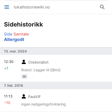
lokalhistoriewiki.no
Åpne hovedmenyen
Søk
Sidehistorikk
Side
Samtale
Allergodt
13. mar. 2024
12:30
Cnyborgbot
+7
Robot: Legger til {{Bm}}
m
7. feb. 2018
11:13
PaulVIF
−10
ingen redigeringsforklaring