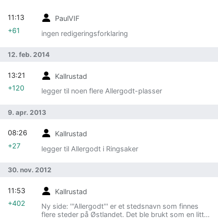
11:13
PaulVIF
+61
ingen redigeringsforklaring
12. feb. 2014
13:21
Kallrustad
+120
legger til noen flere Allergodt-plasser
9. apr. 2013
08:26
Kallrustad
+27
legger til Allergodt i Ringsaker
30. nov. 2012
11:53
Kallrustad
+402
Ny side: '''Allergodt''' er et stedsnavn som finnes
flere steder på Østlandet. Det ble brukt som en litt