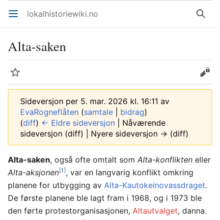
lokalhistoriewiki.no
Åpne hovedmenyen
Søk
Alta-saken
Overvåk
Rediger
Sideversjon per 5. mar. 2026 kl. 16:11 av
EvaRogneflåten
(
samtale
|
bidrag
)
(
diff
)
← Eldre sideversjon
| Nåværende
sideversjon (diff) | Nyere sideversjon → (diff)
Alta-saken
, også ofte omtalt som
Alta-konflikten
eller
[1]
Alta-aksjonen
, var en langvarig konflikt omkring
planene for utbygging av
Alta-Kautokeinovassdraget
.
De første planene ble lagt fram i 1968, og i 1973 ble
den førte protestorganisasjonen,
Altautvalget
, danna.