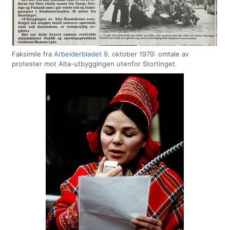
Faksimile fra
Arbeiderbladet
9. oktober 1979: omtale av
protester mot Alta-utbyggingen utenfor Stortinget.