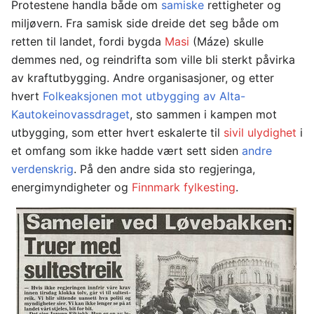
Protestene handla både om
samiske
rettigheter og
miljøvern. Fra samisk side dreide det seg både om
retten til landet, fordi bygda
Masi
(Máze) skulle
demmes ned, og reindrifta som ville bli sterkt påvirka
av kraftutbygging. Andre organisasjoner, og etter
hvert
Folkeaksjonen mot utbygging av Alta-
Kautokeinovassdraget
, sto sammen i kampen mot
utbygging, som etter hvert eskalerte til
sivil ulydighet
i
et omfang som ikke hadde vært sett siden
andre
verdenskrig
. På den andre sida sto regjeringa,
energimyndigheter og
Finnmark fylkesting
.