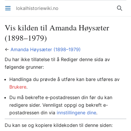
lokalhistoriewiki.no
Åpne hovedmenyen
Søk
Vis kilden til Amanda Høysæter
(1898–1979)
←
Amanda Høysæter (1898–1979)
Du har ikke tillatelse til å Rediger denne sida av
følgende grunner:
Handlinga du prøvde å utføre kan bare utføres av
Brukere
.
Du må bekrefte e-postadressen din før du kan
redigere sider. Vennligst oppgi og bekreft e-
postadressen din via
innstillingene dine
.
Du kan se og kopiere kildekoden til denne siden: