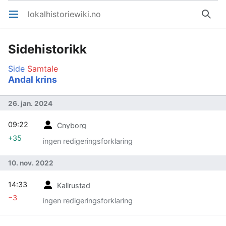
lokalhistoriewiki.no
Åpne hovedmenyen
Søk
Sidehistorikk
Side
Samtale
Andal krins
26. jan. 2024
09:22
Cnyborg
+35
ingen redigeringsforklaring
10. nov. 2022
14:33
Kallrustad
−3
ingen redigeringsforklaring