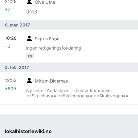
21:25
Olve Utne
+7
{{nn}}
6. mar. 2017
10:28
Sigrun Espe
−3
ingen redigeringsforklaring
m
3. feb. 2017
12:53
Miriam Digernes
+509
Ny side: '''Andal krins''' i Luster kommune.
==Skulehus== ==Skuledagen== ==Skulevegen==
==Lærarar== {| class="wikitable sortable" |- !
Etternamn!! Fornamn!! Fødd!...
lokalhistoriewiki.no