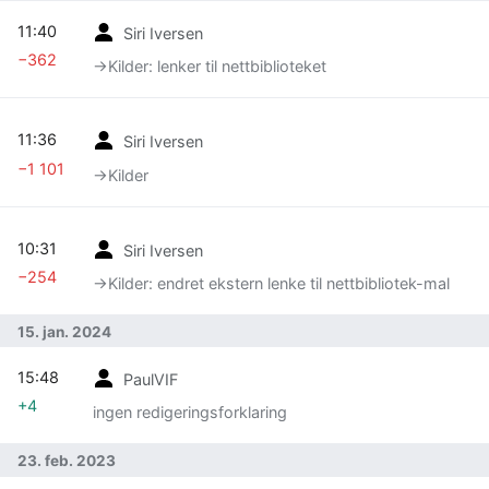
11:40
Siri Iversen
−362
→‎Kilder: lenker til nettbiblioteket
11:36
Siri Iversen
−1 101
→‎Kilder
10:31
Siri Iversen
−254
→‎Kilder: endret ekstern lenke til nettbibliotek-mal
15. jan. 2024
15:48
PaulVIF
+4
ingen redigeringsforklaring
23. feb. 2023