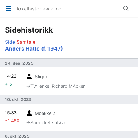
lokalhistoriewiki.no
Åpne hovedmenyen
Søk
Sidehistorikk
Side
Samtale
Anders Hatlo (f. 1947)
24. des. 2025
14:22
Stigrp
+12
→‎TV: lenke, Richard MAcker
10. okt. 2025
15:33
Mbakkel2
−1 450
→‎Som idrettsutøver
8. okt. 2025