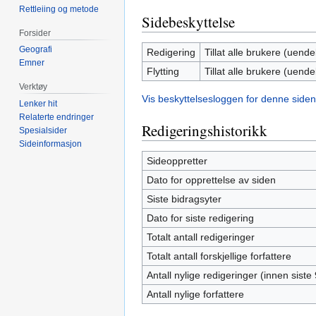
Rettleiing og metode
Sidebeskyttelse
Forsider
Geografi
Redigering
Tillat alle brukere (uendel
Emner
Flytting
Tillat alle brukere (uendel
Verktøy
Vis beskyttelsesloggen for denne siden
Lenker hit
Relaterte endringer
Redigeringshistorikk
Spesialsider
Sideinformasjon
Sideoppretter
Dato for opprettelse av siden
Siste bidragsyter
Dato for siste redigering
Totalt antall redigeringer
Totalt antall forskjellige forfattere
Antall nylige redigeringer (innen siste
Antall nylige forfattere