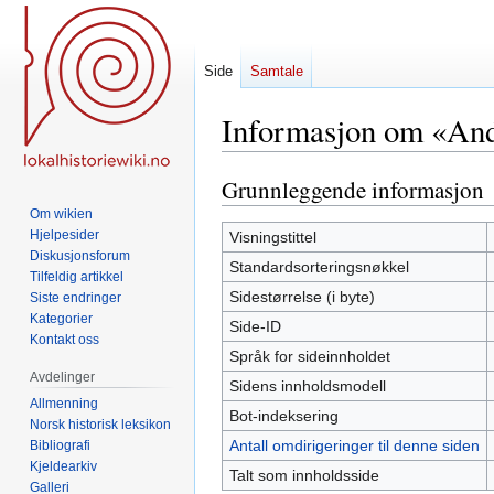
Side
Samtale
Informasjon om «And
Grunnleggende informasjon
Hopp
Hopp
til
til
Om wikien
navigering
søk
Hjelpesider
Visningstittel
Diskusjonsforum
Standardsorteringsnøkkel
Tilfeldig artikkel
Sidestørrelse (i byte)
Siste endringer
Kategorier
Side-ID
Kontakt oss
Språk for sideinnholdet
Avdelinger
Sidens innholdsmodell
Allmenning
Bot-indeksering
Norsk historisk leksikon
Antall omdirigeringer til denne siden
Bibliografi
Kjeldearkiv
Talt som innholdsside
Galleri