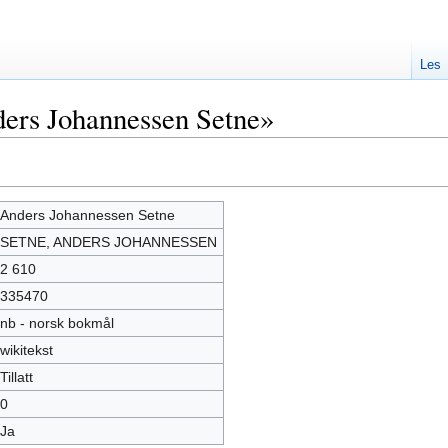
Les
ers Johannessen Setne»
Anders Johannessen Setne
SETNE, ANDERS JOHANNESSEN
2 610
335470
nb - norsk bokmål
wikitekst
Tillatt
0
Ja