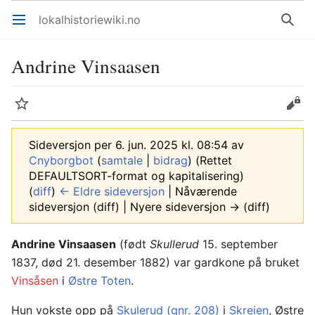
lokalhistoriewiki.no
Åpne hovedmenyen
Søk
Andrine Vinsaasen
Overvåk
Rediger
Sideversjon per 6. jun. 2025 kl. 08:54 av
Cnyborgbot
(
samtale
|
bidrag
)
(Rettet
DEFAULTSORT-format og kapitalisering)
(
diff
)
← Eldre sideversjon
| Nåværende
sideversjon (diff) | Nyere sideversjon → (diff)
Andrine Vinsaasen
(født
Skullerud
15. september
1837, død 21. desember 1882) var gardkone på bruket
Vinsåsen
i
Østre Toten
.
Hun vokste opp på
Skulerud (gnr. 208)
i
Skreien
, Østre