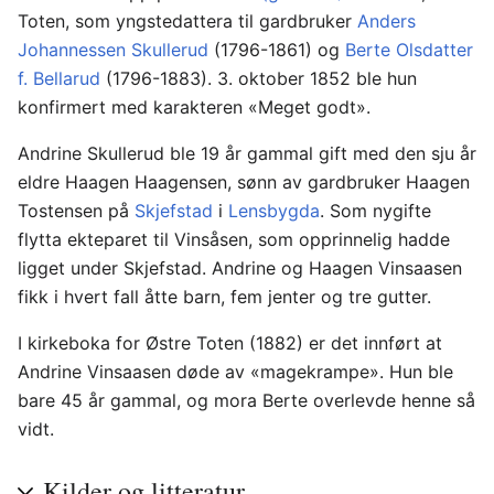
Toten, som yngstedattera til gardbruker
Anders
Johannessen Skullerud
(1796-1861) og
Berte Olsdatter
f. Bellarud
(1796-1883). 3. oktober 1852 ble hun
konfirmert med karakteren «Meget godt».
Andrine Skullerud ble 19 år gammal gift med den sju år
eldre Haagen Haagensen, sønn av gardbruker Haagen
Tostensen på
Skjefstad
i
Lensbygda
. Som nygifte
flytta ekteparet til Vinsåsen, som opprinnelig hadde
ligget under Skjefstad. Andrine og Haagen Vinsaasen
fikk i hvert fall åtte barn, fem jenter og tre gutter.
I kirkeboka for Østre Toten (1882) er det innført at
Andrine Vinsaasen døde av «magekrampe». Hun ble
bare 45 år gammal, og mora Berte overlevde henne så
vidt.
Kilder og litteratur