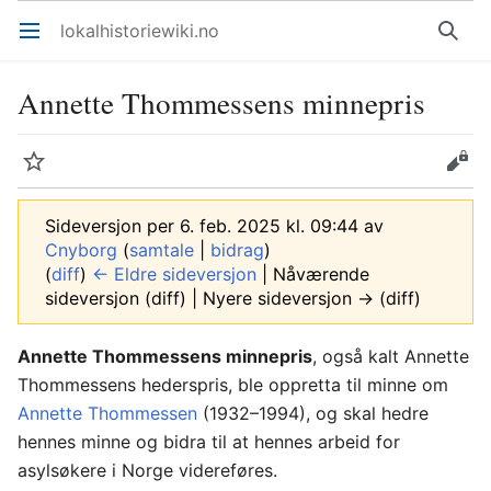
lokalhistoriewiki.no
Åpne hovedmenyen
Søk
Annette Thommessens minnepris
Overvåk
Rediger
Sideversjon per 6. feb. 2025 kl. 09:44 av
Cnyborg
(
samtale
|
bidrag
)
(
diff
)
← Eldre sideversjon
| Nåværende
sideversjon (diff) | Nyere sideversjon → (diff)
Annette Thommessens minnepris
, også kalt Annette
Thommessens hederspris, ble oppretta til minne om
Annette Thommessen
(1932–1994), og skal hedre
hennes minne og bidra til at hennes arbeid for
asylsøkere i Norge videreføres.