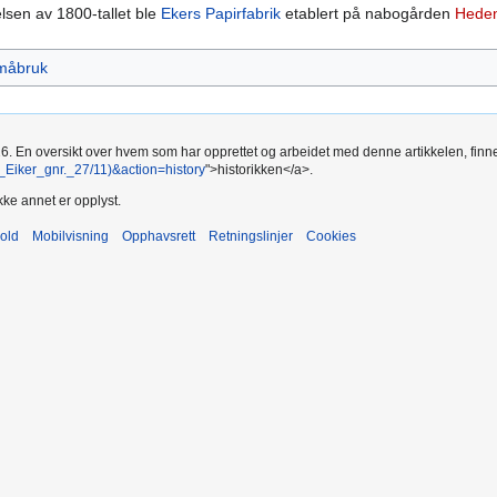
lsen av 1800-tallet ble
Ekers Papirfabrik
etablert på nabogården
Hede
måbruk
26. En oversikt over hvem som har opprettet og arbeidet med denne artikkelen, finne
ker_gnr._27/11)&action=history
">historikken</a>.
kke annet er opplyst.
old
Mobilvisning
Opphavsrett
Retningslinjer
Cookies