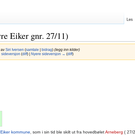
Les
e Eiker gnr. 27/11)
2 av
Siri Iversen
(
samtale
|
bidrag
)
(legg inn kilder)
sideversjon
(
diff
) |
Nyere sideversjon →
(
diff
)
 Eiker kommune
, som i sin tid ble skilt ut fra hovedbølet
Arneberg
( 27/2