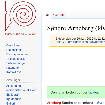
Side
Samtale
Søndre Arneberg (Øvr
Sideversjon per 20. jan. 2026 kl. 12:4
(
diff
)
← Eldre sideversjon
|
Nåværende 
Om wikien
Hjelpesider
Hopp
Hopp
Diskusjonsforum
til
til
Tilfeldig artikkel
navigering
søk
Siste endringer
Kategorier
Kontakt oss
Avdelinger
Allmenning
Norsk historisk leksikon
Denne artikkelen trenger
kjelder
.
Bibliografi
Kjeldearkiv
Arneberg
Søndre er et småbruk i
Øvre
Galleri