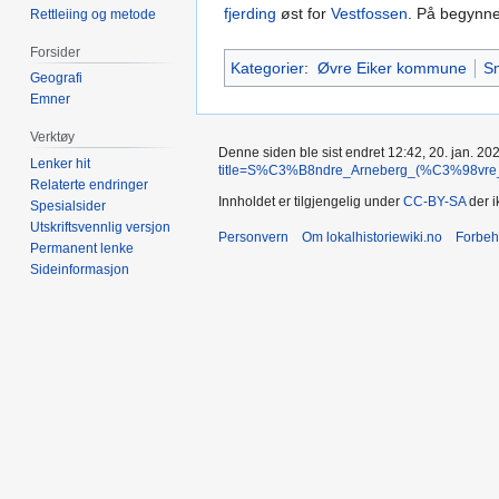
fjerding
øst for
Vestfossen
. På begynne
Rettleiing og metode
Forsider
Kategorier
:
Øvre Eiker kommune
S
Geografi
Emner
Verktøy
Denne siden ble sist endret 12:42, 20. jan. 20
Lenker hit
title=S%C3%B8ndre_Arneberg_(%C3%98vre_Ei
Relaterte endringer
Innholdet er tilgjengelig under
CC-BY-SA
der i
Spesialsider
Utskriftsvennlig versjon
Personvern
Om lokalhistoriewiki.no
Forbeh
Permanent lenke
Sideinformasjon