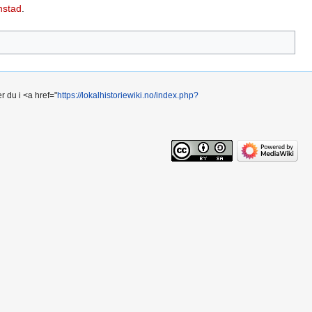
nstad
.
r du i <a href="
https://lokalhistoriewiki.no/index.php?