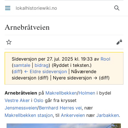
lokalhistoriewiki.no
Åpne hovedmenyen
Søk
Arnebråtveien
Overvåk
Rediger
Sideversjon per 27. jul. 2025 kl. 19:33 av
Rool
(
samtale
|
bidrag
)
(Ryddet i teksten.)
(
diff
)
← Eldre sideversjon
| Nåværende
sideversjon (diff) | Nyere sideversjon → (diff)
Arnebråtveien
på
Makrellbekken
/
Holmen
i bydel
Vestre Aker
i
Oslo
går fra krysset
Jensmessveien
/
Bernhard Herres vei
, nær
Makrellbekken stasjon
, til
Ankerveien
nær
Jarbakken
.