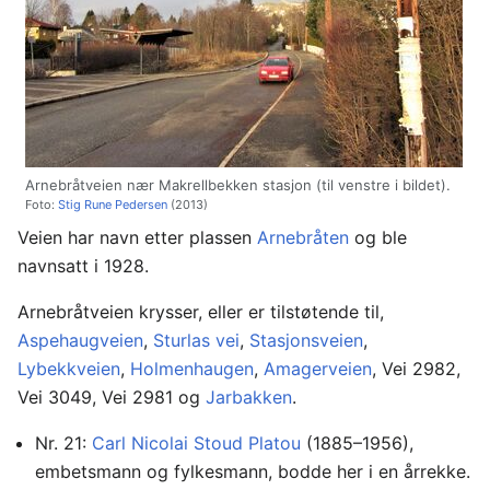
Arnebråtveien nær Makrellbekken stasjon (til venstre i bildet).
Foto:
Stig Rune Pedersen
(2013)
Veien har navn etter plassen
Arnebråten
og ble
navnsatt i 1928.
Arnebråtveien krysser, eller er tilstøtende til,
Aspehaugveien
,
Sturlas vei
,
Stasjonsveien
,
Lybekkveien
,
Holmenhaugen
,
Amagerveien
, Vei 2982,
Vei 3049, Vei 2981 og
Jarbakken
.
Nr. 21:
Carl Nicolai Stoud Platou
(1885–1956),
embetsmann og fylkesmann, bodde her i en årrekke.