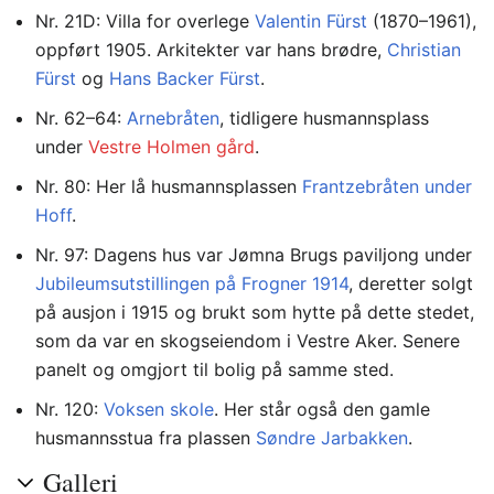
Nr. 21D: Villa for overlege
Valentin Fürst
(1870–1961),
oppført 1905. Arkitekter var hans brødre,
Christian
Fürst
og
Hans Backer Fürst
.
Nr. 62–64:
Arnebråten
, tidligere husmannsplass
under
Vestre Holmen gård
.
Nr. 80: Her lå husmannsplassen
Frantzebråten under
Hoff
.
Nr. 97: Dagens hus var Jømna Brugs paviljong under
Jubileumsutstillingen på Frogner 1914
, deretter solgt
på ausjon i 1915 og brukt som hytte på dette stedet,
som da var en skogseiendom i Vestre Aker. Senere
panelt og omgjort til bolig på samme sted.
Nr. 120:
Voksen skole
. Her står også den gamle
husmannsstua fra plassen
Søndre Jarbakken
.
Galleri