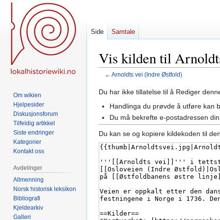
Side
Samtale
Vis kilden til Arnoldt
←
Arnoldts vei (Indre Østfold)
Hopp
Hopp
Du har ikke tillatelse til å Rediger den
Om wikien
til
til
Hjelpesider
Handlinga du prøvde å utføre kan 
navigering
søk
Diskusjonsforum
Du må bekrefte e-postadressen din 
Tilfeldig artikkel
Siste endringer
Du kan se og kopiere kildekoden til de
Kategorier
Kontakt oss
Avdelinger
Allmenning
Norsk historisk leksikon
Bibliografi
Kjeldearkiv
Galleri