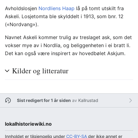
Avholdslosjen
Nordliens Haap
lå på tomt utskilt fra
Askeli. Losjetomta ble skylddelt i 1913, som bnr. 12
(«Nordvang»).
Navnet Askeli kommer trulig av treslaget ask, som det
vokser mye av i Nordlia, og beliggenheten i ei bratt li.
Det kan også være inspirert av hovedbølet Askjum.
Kilder og litteratur
Sist redigert for 1 år siden
av
Kallrustad
lokalhistoriewiki.no
Innholdet er tilgjengelig under
CC-BY-SA
der ikke annet er