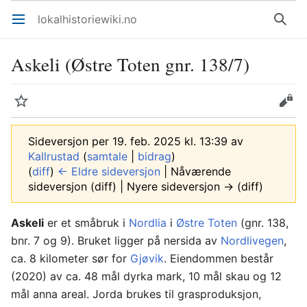
lokalhistoriewiki.no
Åpne hovedmenyen
Søk
Askeli (Østre Toten gnr. 138/7)
Overvåk
Rediger
Sideversjon per 19. feb. 2025 kl. 13:39 av
Kallrustad
(
samtale
|
bidrag
)
(
diff
)
← Eldre sideversjon
| Nåværende
sideversjon (diff) | Nyere sideversjon → (diff)
Askeli
er et småbruk i
Nordlia
i
Østre Toten
(gnr. 138,
bnr. 7 og 9). Bruket ligger på nersida av
Nordlivegen
,
ca. 8 kilometer sør for
Gjøvik
. Eiendommen består
(2020) av ca. 48 mål dyrka mark, 10 mål skau og 12
mål anna areal. Jorda brukes til grasproduksjon,