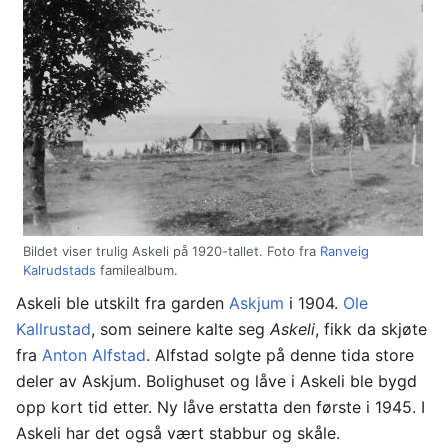
Bildet viser trulig Askeli på 1920-tallet. Foto fra
Ranveig
Kalrudstads
familealbum.
Askeli ble utskilt fra garden
Askjum
i 1904.
Ole
Kallrustad
, som seinere kalte seg
Askeli
, fikk da skjøte
fra
Anton Alfstad
. Alfstad solgte på denne tida store
deler av Askjum. Bolighuset og låve i Askeli ble bygd
opp kort tid etter. Ny låve erstatta den første i 1945. I
Askeli har det også vært stabbur og skåle.