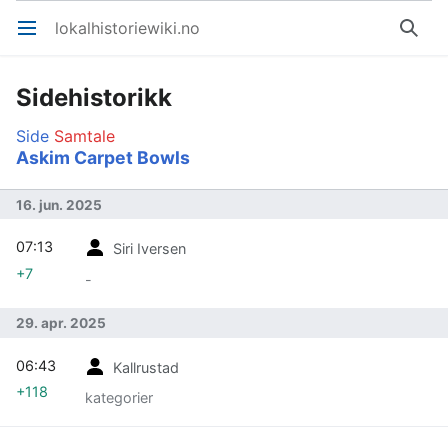
lokalhistoriewiki.no
Åpne hovedmenyen
Søk
Sidehistorikk
Side
Samtale
Askim Carpet Bowls
16. jun. 2025
07:13
Siri Iversen
+7
-
29. apr. 2025
06:43
Kallrustad
+118
kategorier