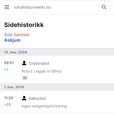
lokalhistoriewiki.no
Åpne hovedmenyen
Søk
Sidehistorikk
Side
Samtale
Askjum
13. mar. 2024
09:51
Cnyborgbot
+7
Robot: Legger til {{Bm}}
m
7. nov. 2019
11:20
Kallrustad
+20
ingen redigeringsforklaring