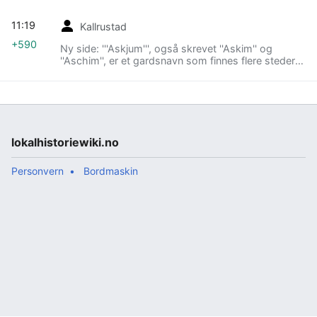
11:19
Kallrustad
+590
Ny side: '''Askjum''', også skrevet ''Askim'' og
''Aschim'', er et gardsnavn som finnes flere steder
på Østlandet. Navnet er en sammensetning av
trenavnet ask og he…
lokalhistoriewiki.no
Personvern
Bordmaskin