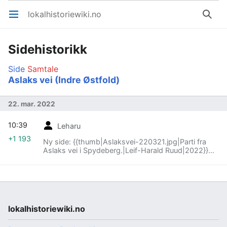
lokalhistoriewiki.no
Åpne hovedmenyen
Søk
Sidehistorikk
Side
Samtale
Aslaks vei (Indre Østfold)
22. mar. 2022
10:39
Leharu
+1 193
Ny side: {{thumb|Aslaksvei-220321.jpg|Parti fra
Aslaks vei i Spydeberg.|Leif-Harald Ruud|2022}}
'''Aslaks vei''' i tettstedet Spydeberg
(tettsted)|Spydeberg…
lokalhistoriewiki.no