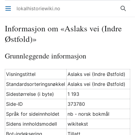
lokalhistoriewiki.no
Åpne hovedmenyen
Søk
Informasjon om «Aslaks vei (Indre
Østfold)»
Grunnleggende informasjon
Visningstittel
Aslaks vei (Indre Østfold)
Standardsorteringsnøkkel
Aslaks vei (Indre Østfold)
Sidestørrelse (i byte)
1 193
Side-ID
373780
Språk for sideinnholdet
nb - norsk bokmål
Sidens innholdsmodell
wikitekst
Bot-indeksering
Tillatt