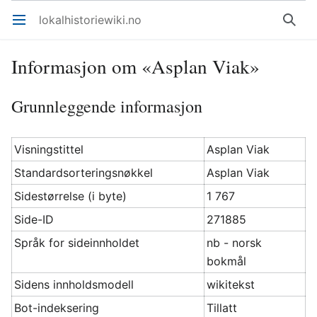
lokalhistoriewiki.no
Åpne hovedmenyen
Søk
Informasjon om «Asplan Viak»
Grunnleggende informasjon
Visningstittel
Asplan Viak
Standardsorteringsnøkkel
Asplan Viak
Sidestørrelse (i byte)
1 767
Side-ID
271885
Språk for sideinnholdet
nb - norsk
bokmål
Sidens innholdsmodell
wikitekst
Bot-indeksering
Tillatt