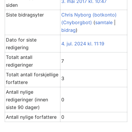
3. mai 2017 kl. 10:47
siden
Siste bidragsyter
Chris Nyborg (botkonto)
(Cnyborgbot)
(
samtale
|
bidrag
)
Dato for siste
4. jul. 2024 kl. 11:19
redigering
Totalt antall
7
redigeringer
Totalt antall forskjellige
3
forfattere
Antall nylige
redigeringer (innen
0
siste 90 dager)
Antall nylige forfattere
0