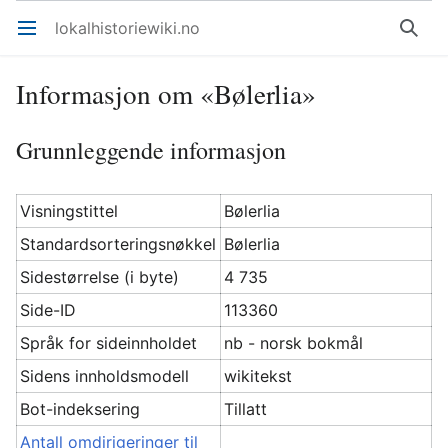
lokalhistoriewiki.no
Åpne hovedmenyen
Søk
Informasjon om «Bølerlia»
Grunnleggende informasjon
Visningstittel
Bølerlia
Standardsorteringsnøkkel
Bølerlia
Sidestørrelse (i byte)
4 735
Side-ID
113360
Språk for sideinnholdet
nb - norsk bokmål
Sidens innholdsmodell
wikitekst
Bot-indeksering
Tillatt
Antall omdirigeringer til