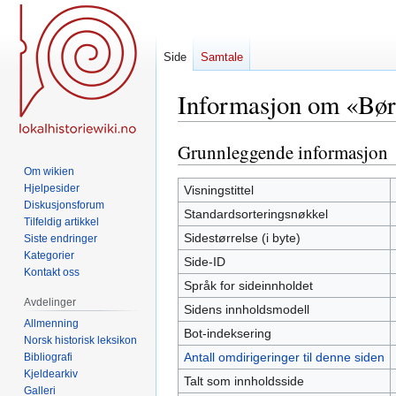
Side
Samtale
Informasjon om «Bør
Grunnleggende informasjon
Hopp
Hopp
til
til
Om wikien
navigering
søk
Hjelpesider
Visningstittel
Diskusjonsforum
Standardsorteringsnøkkel
Tilfeldig artikkel
Sidestørrelse (i byte)
Siste endringer
Kategorier
Side-ID
Kontakt oss
Språk for sideinnholdet
Avdelinger
Sidens innholdsmodell
Allmenning
Bot-indeksering
Norsk historisk leksikon
Antall omdirigeringer til denne siden
Bibliografi
Kjeldearkiv
Talt som innholdsside
Galleri