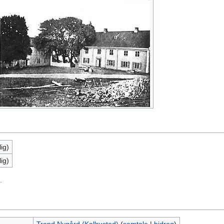
ig)
ig)
.