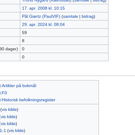
Trond Nygård (Kallrustad)
(
samtale
|
bidrag
)
17. apr. 2008 kl. 10:15
Pål Giørtz (PaulVIF)
(
samtale
|
bidrag
)
29. apr. 2024 kl. 08:04
59
8
 90 dager)
0
0
:Artikler på bokmål
i:F0
:Historisk befolkningsregister
(
vis kilde
)
(
vis kilde
)
(
vis kilde
)
1-1
(
vis kilde
)