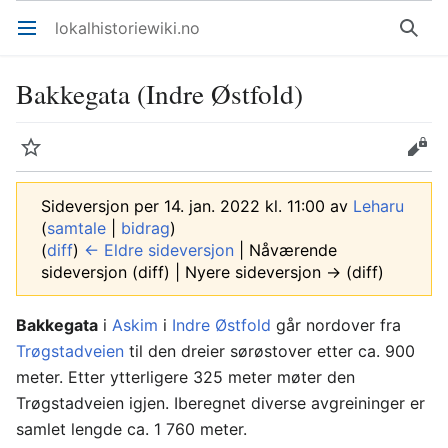
lokalhistoriewiki.no
Åpne hovedmenyen
Søk
Bakkegata (Indre Østfold)
Overvåk
Rediger
Sideversjon per 14. jan. 2022 kl. 11:00 av
Leharu
(
samtale
|
bidrag
)
(
diff
)
← Eldre sideversjon
| Nåværende
sideversjon (diff) | Nyere sideversjon → (diff)
Bakkegata
i
Askim
i
Indre Østfold
går nordover fra
Trøgstadveien
til den dreier sørøstover etter ca. 900
meter. Etter ytterligere 325 meter møter den
Trøgstadveien igjen. Iberegnet diverse avgreininger er
samlet lengde ca. 1 760 meter.