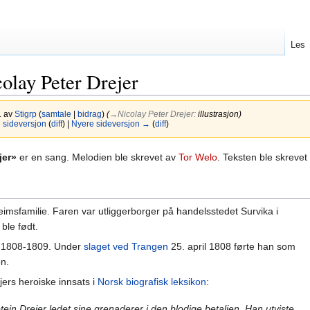
Les
olay Peter Drejer
1 av
Stigrp
(
samtale
|
bidrag
)
(
→‎Nicolay Peter Drejer
:
illustrasjon
)
sideversjon
(
diff
) |
Nyere sideversjon →
(
diff
)
jer
»
er en sang. Melodien ble skrevet av
Tor Welo
. Teksten ble skrevet
sfamilie. Faren var utliggerborger på handelsstedet Survika i
ble født.
e 1808-1809. Under
slaget ved Trangen
25. april 1808 førte han som
n.
jers heroiske innsats i
Norsk biografisk leksikon
:
tein Drejer ledet sine grenaderer i den blodige betaljen. Han utviste