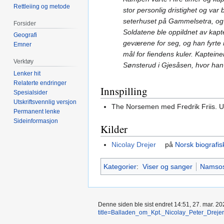
Rettleiing og metode
stor personlig dristighet og var 
seterhuset på Gammelsetra, og 
Forsider
Soldatene ble oppildnet av kapt
Geografi
geværene for seg, og han fyrte 
Emner
mål for fiendens kuler. Kapteinen
Verktøy
Sønsterud i Gjesåsen, hvor han
Lenker hit
Relaterte endringer
Innspilling
Spesialsider
Utskriftsvennlig versjon
The Norsemen med Fredrik Friis. U
Permanent lenke
Sideinformasjon
Kilder
Nicolay Drejer
på
Norsk biografis
Kategorier
:
Viser og sanger
Namso
Denne siden ble sist endret 14:51, 27. mar. 20
title=Balladen_om_Kpt._Nicolay_Peter_Drejer