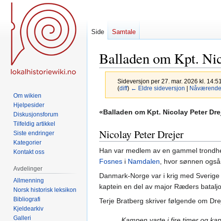
Side
Samtale
Balladen om Kpt. Nic
Sideversjon per 27. mar. 2026 kl. 14:5
(
diff
)
← Eldre sideversjon
|
Nåværende 
Om wikien
Hjelpesider
Hopp
Hopp
«
Balladen om Kpt. Nicolay Peter Dre
Diskusjonsforum
til
til
Tilfeldig artikkel
Nicolay Peter Drejer
navigering
søk
Siste endringer
Kategorier
Han var medlem av en gammel trondheim
Kontakt oss
Fosnes
i
Namdalen
, hvor sønnen også 
Avdelinger
Danmark-Norge var i krig med Sverig
Allmenning
kaptein en del av major Ræders bataljo
Norsk historisk leksikon
Bibliografi
Terje Bratberg skriver følgende om Dre
Kjeldearkiv
Galleri
Kampen varte i fire timer og kap