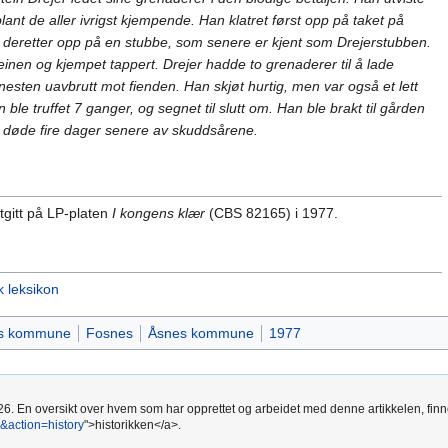
blant de aller ivrigst kjempende. Han klatret først opp på taket på
deretter opp på en stubbe, som senere er kjent som Drejerstubben.
einen og kjempet tappert. Drejer hadde to grenaderer til å lade
nesten uavbrutt mot fienden. Han skjøt hurtig, men var også et lett
 ble truffet 7 ganger, og segnet til slutt om. Han ble brakt til gården
 døde fire dager senere av skuddsårene.
tgitt på LP-platen
I kongens klær
(CBS 82165) i 1977.
k leksikon
s kommune
Fosnes
Åsnes kommune
1977
26. En oversikt over hvem som har opprettet og arbeidet med denne artikkelen, finne
&action=history
">historikken</a>.