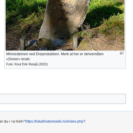
Minnesteinen ved Drejerstubben. Merk at her er skrivemåten
«Dreier» brukt.
Foto: Knut Erik Reisjå (2022)
r du i <a href="
https://lokalhistoriewiki.no/index.php?