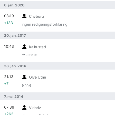
6. jan. 2020
08:19
Cnyborg
+133
ingen redigeringsforklaring
20. jan. 2017
10:43
Kallrustad
→‎Lenker
28. jan. 2016
21:13
Olve Utne
+7
{{nn}}
7. mai 2014
07:36
Vidariv
+262