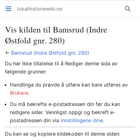
lokalhistoriewiki.no
Åpne hovedmenyen
Søk
Vis kilden til Bamsrud (Indre
Østfold gnr. 280)
←
Bamsrud (Indre Østfold gnr. 280)
Du har ikke tillatelse til å Rediger denne sida av
følgende grunner:
Handlinga du prøvde å utføre kan bare utføres av
Brukere
.
Du må bekrefte e-postadressen din før du kan
redigere sider. Vennligst oppgi og bekreft e-
postadressen din via
innstillingene dine
.
Du kan se og kopiere kildekoden til denne siden: