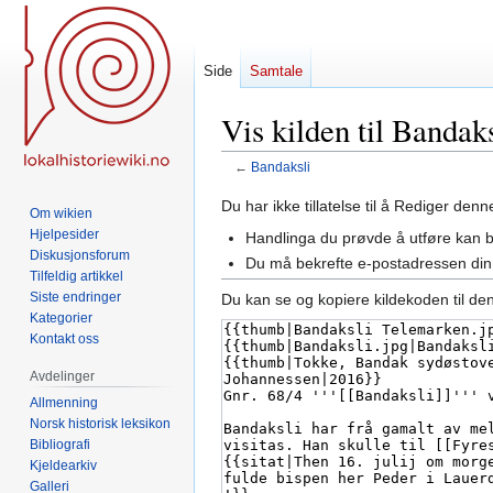
Side
Samtale
Vis kilden til Bandaks
←
Bandaksli
Hopp
Hopp
Du har ikke tillatelse til å Rediger den
Om wikien
til
til
Hjelpesider
Handlinga du prøvde å utføre kan 
navigering
søk
Diskusjonsforum
Du må bekrefte e-postadressen din 
Tilfeldig artikkel
Siste endringer
Du kan se og kopiere kildekoden til de
Kategorier
Kontakt oss
Avdelinger
Allmenning
Norsk historisk leksikon
Bibliografi
Kjeldearkiv
Galleri