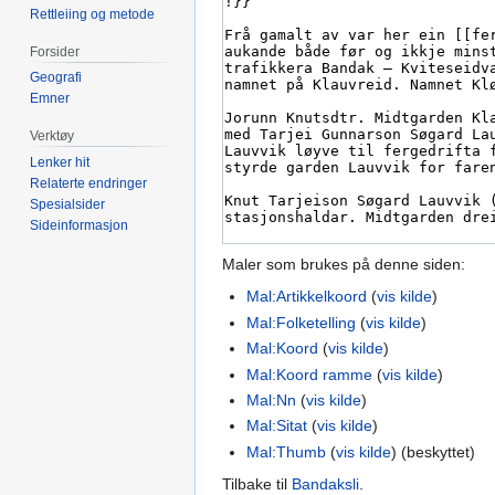
Rettleiing og metode
Forsider
Geografi
Emner
Verktøy
Lenker hit
Relaterte endringer
Spesialsider
Sideinformasjon
Maler som brukes på denne siden:
Mal:Artikkelkoord
(
vis kilde
)
Mal:Folketelling
(
vis kilde
)
Mal:Koord
(
vis kilde
)
Mal:Koord ramme
(
vis kilde
)
Mal:Nn
(
vis kilde
)
Mal:Sitat
(
vis kilde
)
Mal:Thumb
(
vis kilde
) (beskyttet)
Tilbake til
Bandaksli
.