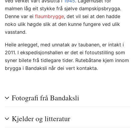
ved verket vart avslutta i
1945
. Lagerhuset for
malmen låg eit stykke frå sjølve dampskipsbrygga.
Denne var ei
flaumbrygge
, det vil sei at den hadde
noko ulik høgde slik at den kunne fungere ved ulik
vasstand.
Heile anlegget, med unnatak av taubanen, er intakt i
2011. I ekspedisjonshallen er det ei fotoutstilling som
syner bilete frå tidlegare tider. Rutebåtane kjem innom
brygga i Bandaksli når dei vert kontakta.
Fotografi frå Bandaksli
Kjelder og litteratur