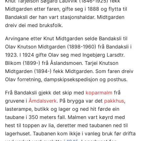
Knut Tarjeison Søgard Lauvvik (1846-1925) fekk
Midtgarden etter faren, gifte seg i 1888 og flytta til
Bandaksli der han vart stasjonshaldar. Midtgarden
dreiv dei med bruksfolk.
Arvingane etter Knut Midtgarden selde Bandaksli til
Olav Knutson Midtgarden (1898-1960) frå Bandaksli i
1923. I 1924 gifte Olav seg med Ingebjørg Larsdtr.
Blikom (1899-) frå Åslandsmoen. Tarjei Knutson
Midtgarden (1894-) fekk Midtgarden. Som faren dreiv
Olav forretning, dampskipsekspedisjon og posthus.
Frå Bandaksli gjekk det skip med
koparmalm
frå
gruvene i
Åmdalsverk
. På brygga var det
pakkhus
,
lasterampe, butikk og lager og ned hit førde ein
taubane i 350 meters fall. Malmen vart køyrd med
hest til toppen av lia, deretter med taubanen ned til
lagerhuset. Taubanen kom ikkje i vanleg bruk før drifta