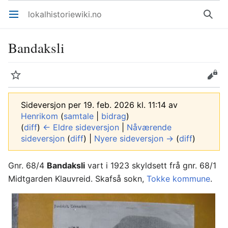
lokalhistoriewiki.no
Åpne hovedmenyen
Søk
Bandaksli
Overvåk
Rediger
Sideversjon per 19. feb. 2026 kl. 11:14 av
Henrikom
(
samtale
|
bidrag
)
(
diff
)
← Eldre sideversjon
|
Nåværende
sideversjon
(
diff
) |
Nyere sideversjon →
(
diff
)
Gnr. 68/4
Bandaksli
vart i 1923 skyldsett frå gnr. 68/1
Midtgarden Klauvreid. Skafså sokn,
Tokke kommune
.