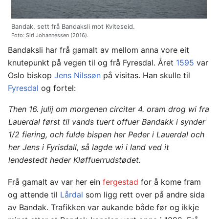
Bandak, sett frå Bandaksli mot Kviteseid.
Foto: Siri Johannessen (2016).
Bandaksli har frå gamalt av mellom anna vore eit
knutepunkt på vegen til og frå Fyresdal. Året
1595
var
Oslo biskop
Jens Nilssøn
på visitas. Han skulle til
Fyresdal
og fortel:
Then 16. julij om morgenen circiter 4. oram drog wi fra
Lauerdal først til vands tuert offuer Bandakk i synder
1/2 fiering, och fulde bispen her Peder i Lauerdal och
her Jens i Fyrisdall, så lagde wi i land ved it
lendestedt heder Kløffuerrudstødet.
Frå gamalt av var her ein
fergestad
for å kome fram
og attende til
Lårdal
som ligg rett over på andre sida
av Bandak. Trafikken var aukande både før og ikkje