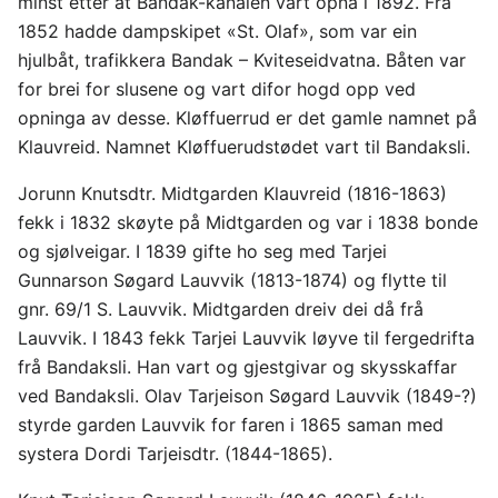
minst etter at Bandak-kanalen vart opna i 1892. Frå
1852 hadde dampskipet «St. Olaf», som var ein
hjulbåt, trafikkera Bandak – Kviteseidvatna. Båten var
for brei for slusene og vart difor hogd opp ved
opninga av desse. Kløffuerrud er det gamle namnet på
Klauvreid. Namnet Kløffuerudstødet vart til Bandaksli.
Jorunn Knutsdtr. Midtgarden Klauvreid (1816-1863)
fekk i 1832 skøyte på Midtgarden og var i 1838 bonde
og sjølveigar. I 1839 gifte ho seg med Tarjei
Gunnarson Søgard Lauvvik (1813-1874) og flytte til
gnr. 69/1 S. Lauvvik. Midtgarden dreiv dei då frå
Lauvvik. I 1843 fekk Tarjei Lauvvik løyve til fergedrifta
frå Bandaksli. Han vart og gjestgivar og skysskaffar
ved Bandaksli. Olav Tarjeison Søgard Lauvvik (1849-?)
styrde garden Lauvvik for faren i 1865 saman med
systera Dordi Tarjeisdtr. (1844-1865).