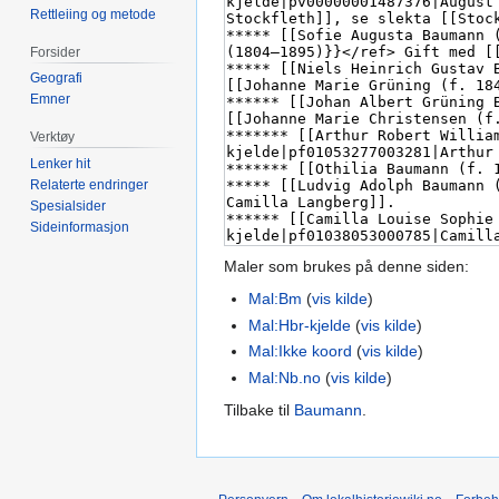
Rettleiing og metode
Forsider
Geografi
Emner
Verktøy
Lenker hit
Relaterte endringer
Spesialsider
Sideinformasjon
Maler som brukes på denne siden:
Mal:Bm
(
vis kilde
)
Mal:Hbr-kjelde
(
vis kilde
)
Mal:Ikke koord
(
vis kilde
)
Mal:Nb.no
(
vis kilde
)
Tilbake til
Baumann
.