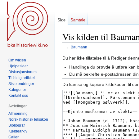
Side
Samtale
Vis kilden til Bauma
←
Baumann
Hopp
Hopp
Du har ikke tillatelse til å Rediger den
Om wikien
til
til
Hjelpesider
Handlinga du prøvde å utføre kan 
navigering
søk
Diskusjonsforum
Du må bekrefte e-postadressen din 
Tilfeldig artikkel
Siste endringer
Du kan se og kopiere kildekoden til de
Kategorier
Kontakt oss
Avdelinger
Allmenning
Norsk historisk leksikon
Bibliografi
Kjeldearkiv
Galleri