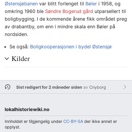
Østensjøbanen
var blitt forlenget til
Bøler
i 1958, og
omkring 1960 ble
Søndre Bogerud gård
utparsellert til
boligbygging. I de kommende årene fikk området preg
av drabantby, om enn i mindre skala enn Bøler på
nordsiden.
Se også:
Boligkooperasjonen i bydel Østensjø
Kilder
Sist redigert for 2 måneder siden
av
Cnyborg
lokalhistoriewiki.no
Innholdet er tilgjengelig under
CC-BY-SA
der ikke annet er
opplyst.