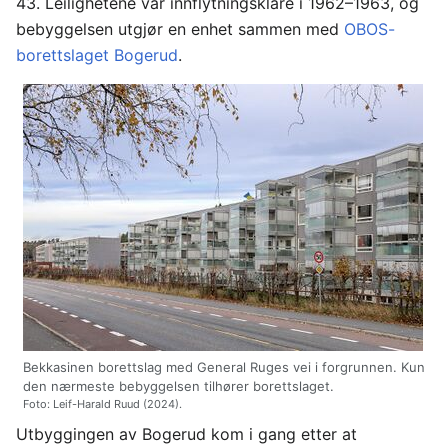
43. Leilighetene var innflytningsklare i 1962–1963, og
bebyggelsen utgjør en enhet sammen med
OBOS-
borettslaget
Bogerud
.
Bekkasinen borettslag med General Ruges vei i forgrunnen. Kun
den nærmeste bebyggelsen tilhører borettslaget.
Foto: Leif-Harald Ruud (2024).
Utbyggingen av Bogerud kom i gang etter at