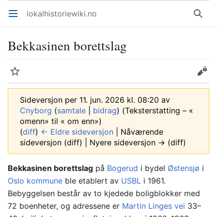
lokalhistoriewiki.no
Åpne hovedmenyen
Søk
Bekkasinen borettslag
Overvåk
Rediger
Sideversjon per 11. jun. 2026 kl. 08:20 av
Cnyborg
(
samtale
|
bidrag
)
(Teksterstatting – «
omenn» til « om enn»)
(
diff
)
← Eldre sideversjon
| Nåværende
sideversjon (diff) | Nyere sideversjon → (diff)
Bekkasinen borettslag
på
Bogerud
i bydel
Østensjø
i
Oslo kommune
ble etablert av
USBL
i 1961.
Bebyggelsen består av to kjedede boligblokker med
72 boenheter, og adressene er
Martin Linges vei
33–