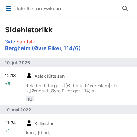
lokalhistoriewiki.no
Åpne hovedmenyen
Søk
Sidehistorikk
Side
Samtale
Bergheim (Øvre Eiker, 114/6)
10. jul. 2026
12:18
Aslak Kittelsen
+9
Teksterstatting – «[[Østerud (Øvre Eiker)|» til
«[[Østerud (Øvre Eiker gnr. 114)|»
m
19. mai 2022
11:34
Kallrustad
+1
korr., {{bm}}