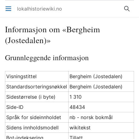
lokalhistoriewiki.no
Åpne hovedmenyen
Søk
Informasjon om «Bergheim
(Jostedalen)»
Grunnleggende informasjon
Visningstittel
Bergheim (Jostedalen)
Standardsorteringsnøkkel
Bergheim (Jostedalen)
Sidestørrelse (i byte)
1 310
Side-ID
48434
Språk for sideinnholdet
nb - norsk bokmål
Sidens innholdsmodell
wikitekst
Bot-indeksering
Tillatt