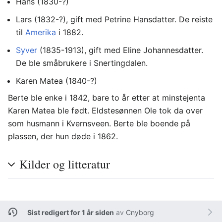
Hans (1830-?)
Lars (1832-?), gift med Petrine Hansdatter. De reiste
til
Amerika
i 1882.
Syver
(1835-1913), gift med Eline Johannesdatter.
De ble småbrukere i Snertingdalen.
Karen Matea (1840-?)
Berte ble enke i 1842, bare to år etter at minstejenta
Karen Matea ble født. Eldstesønnen Ole tok da over
som husmann i Kvernsveen. Berte ble boende på
plassen, der hun døde i 1862.
Kilder og litteratur
Sist redigert for 1 år siden
av
Cnyborg