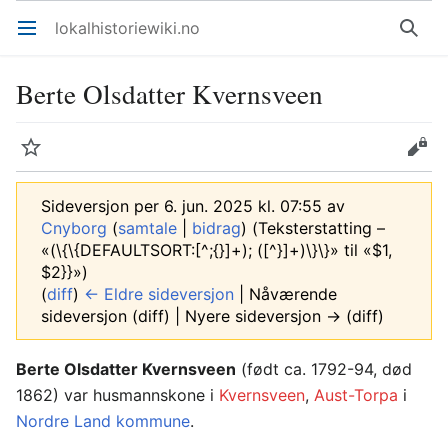
lokalhistoriewiki.no
Åpne hovedmenyen
Søk
Berte Olsdatter Kvernsveen
Overvåk
Rediger
Sideversjon per 6. jun. 2025 kl. 07:55 av
Cnyborg
(
samtale
|
bidrag
)
(Teksterstatting –
«(\{\{DEFAULTSORT:[^;{}]+); ([^}]+)\}\}» til «$1,
$2}}»)
(
diff
)
← Eldre sideversjon
| Nåværende
sideversjon (diff) | Nyere sideversjon → (diff)
Berte Olsdatter Kvernsveen
(født ca. 1792-94, død
1862) var husmannskone i
Kvernsveen
,
Aust-Torpa
i
Nordre Land kommune
.