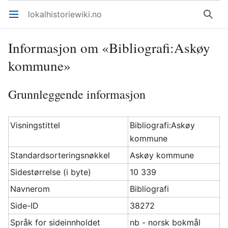
lokalhistoriewiki.no
Åpne hovedmenyen
Søk
Informasjon om «Bibliografi:Askøy
kommune»
Grunnleggende informasjon
Visningstittel
Bibliografi:Askøy
kommune
Standardsorteringsnøkkel
Askøy kommune
Sidestørrelse (i byte)
10 339
Navnerom
Bibliografi
Side-ID
38272
Språk for sideinnholdet
nb - norsk bokmål