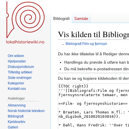
Bibliografi
Samtale
Vis kilden til Bibliog
←
Bibliografi:Film og fjernsyn
Hopp
Hopp
Du har ikke tillatelse til å Rediger den
Om wikien
til
til
Hjelpesider
Handlinga du prøvde å utføre kan 
navigering
søk
Diskusjonsforum
Du må bekrefte e-postadressen din 
Tilfeldig artikkel
Siste endringer
Du kan se og kopiere kildekoden til de
Kategorier
Kontakt oss
Avdelinger
Allmenning
Norsk historisk leksikon
Bibliografi
Kjeldearkiv
Galleri