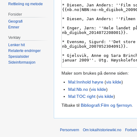
Rettleiing og metode
Forsider
Geografi
Emner
Verktøy
Lenker hit
Relaterte endringer
Spesialsider
Sideinformasjon
Maler som brukes på denne siden:
Mal:Innhold høyre
(
vis kilde
)
Mal:Nb.no
(
vis kilde
)
Mal:TOC right
(
vis kilde
)
Tilbake til
Bibliografi:Film og fjernsyn
.
Personvern
Om lokalhistoriewiki.no
Forbeh