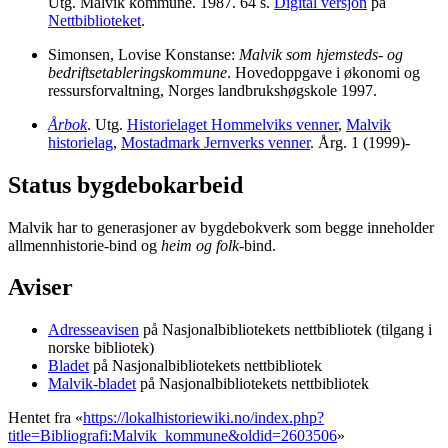
Utg. Malvik kommune. 1987. 64 s.
Digital versjon
på
Nettbiblioteket
.
Simonsen, Lovise Konstanse:
Malvik som hjemsteds- og
bedriftsetableringskommune
. Hovedoppgave i økonomi og
ressursforvaltning, Norges landbrukshøgskole 1997.
Årbok
. Utg.
Historielaget Hommelviks venner
,
Malvik
historielag
,
Mostadmark Jernverks venner
. Årg. 1 (1999)-
Status bygdebokarbeid
Malvik har to generasjoner av bygdebokverk som begge inneholder
allmennhistorie-bind og
heim og folk
-bind.
Aviser
Adresseavisen
på Nasjonalbibliotekets nettbibliotek (tilgang i
norske bibliotek)
Bladet
på Nasjonalbibliotekets nettbibliotek
Malvik-bladet
på Nasjonalbibliotekets nettbibliotek
Hentet fra «
https://lokalhistoriewiki.no/index.php?
title=Bibliografi:Malvik_kommune&oldid=2603506
»