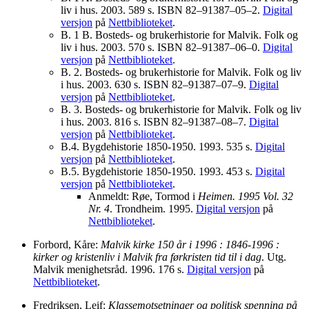
liv i hus. 2003. 589 s. ISBN 82–91387–05–2.
Digital
versjon
på
Nettbiblioteket
.
B. 1 B. Bosteds- og brukerhistorie for Malvik. Folk og
liv i hus. 2003. 570 s. ISBN 82–91387–06–0.
Digital
versjon
på
Nettbiblioteket
.
B. 2. Bosteds- og brukerhistorie for Malvik. Folk og liv
i hus. 2003. 630 s. ISBN 82–91387–07–9.
Digital
versjon
på
Nettbiblioteket
.
B. 3. Bosteds- og brukerhistorie for Malvik. Folk og liv
i hus. 2003. 816 s. ISBN 82–91387–08–7.
Digital
versjon
på
Nettbiblioteket
.
B.4. Bygdehistorie 1850-1950. 1993. 535 s.
Digital
versjon
på
Nettbiblioteket
.
B.5. Bygdehistorie 1850-1950. 1993. 453 s.
Digital
versjon
på
Nettbiblioteket
.
Anmeldt: Røe, Tormod i
Heimen. 1995 Vol. 32
Nr. 4
. Trondheim. 1995.
Digital versjon
på
Nettbiblioteket
.
Forbord, Kåre:
Malvik kirke 150 år i 1996 : 1846-1996 :
kirker og kristenliv i Malvik fra førkristen tid til i dag
. Utg.
Malvik menighetsråd. 1996. 176 s.
Digital versjon
på
Nettbiblioteket
.
Fredriksen, Leif:
Klassemotsetninger og politisk spenning på