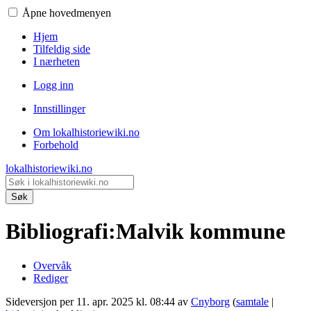
Åpne hovedmenyen
Hjem
Tilfeldig side
I nærheten
Logg inn
Innstillinger
Om lokalhistoriewiki.no
Forbehold
lokalhistoriewiki.no
Søk
Bibliografi
:
Malvik kommune
Overvåk
Rediger
Sideversjon per 11. apr. 2025 kl. 08:44 av
Cnyborg
(
samtale
|