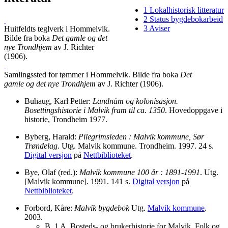
1
Lokalhistorisk litteratur
2
Status bygdebokarbeid
3
Aviser
Huitfeldts teglverk i Hommelvik.
Bilde fra boka
Det gamle og det
nye Trondhjem
av J. Richter
(1906).
Samlingssted for tømmer i Hommelvik. Bilde fra boka
Det
gamle og det nye Trondhjem
av J. Richter (1906).
Buhaug, Karl Petter:
Landnåm og kolonisasjon.
Bosettingshistorie i Malvik fram til ca. 1350
. Hovedoppgave i
historie, Trondheim 1977.
Byberg, Harald:
Pilegrimsleden : Malvik kommune, Sør
Trøndelag
. Utg. Malvik kommune. Trondheim. 1997. 24 s.
Digital versjon
på
Nettbiblioteket
.
Bye, Olaf (red.):
Malvik kommune 100 år : 1891-1991
. Utg.
[Malvik kommune]. 1991. 141 s.
Digital versjon
på
Nettbiblioteket
.
Forbord, Kåre:
Malvik bygdebok
Utg.
Malvik kommune
.
2003.
B. 1 A. Bosteds- og brukerhistorie for Malvik. Folk og