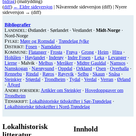
bidrag
)
(malrydding)
(
diff
)
← Eldre sideversjon
| Nåværende sideversjon (diff) | Nyere
sideversjon → (diff)
Bibliografier
L
: Østlandet · Sørlandet · Vestlandet ·
Midt-Norge
·
ANDSDEL
Nord-Norge
F
:
Møre og Romsdal
·
Trøndelag fylke
YLKE
D
:
Fosen
·
Namdalen
ISTRIKT
K
:
Flatanger
·
Frosta
·
Frøya
·
Grong
·
Heim
·
Hitra
·
OMMUNE
Holtålen
·
Høylandet
·
Inderøy
·
Indre Fosen
·
Leka
·
Levanger
·
Lierne
·
Malvik
·
Melhus
·
Meråker
·
Midtre Gauldal
·
Namsos
·
Namskogan
·
Nærøysund
·
Oppdal
·
Orkland
·
Osen
·
Overhalla
·
Rennebu
·
Rindal
·
Røros
·
Røyrvik
·
Selbu
·
Skaun
·
Snåsa
·
Steinkjer
·
Stjørdal
·
Trondheim
·
Tydal
·
Verdal
·
Verran
·
Ørland
·
Åfjord
A
:
Artikler om Steinkjer
·
Hovedoppgaver om
NDRE FORSIDER
Trondheim
T
:
Lokalhistoriske tidsskrifter i Sør-Trøndelag
·
IDSSKRIFT
Lokalhistoriske tidsskrifter i Nord-Trøndelag
Lokalhistorisk
Innhold
litteratur