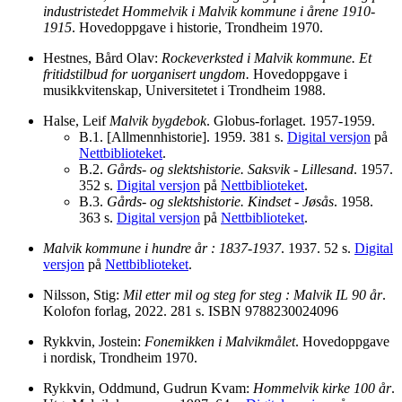
industristedet Hommelvik i Malvik kommune i årene 1910-
1915
. Hovedoppgave i historie, Trondheim 1970.
Hestnes, Bård Olav:
Rockeverksted i Malvik kommune. Et
fritidstilbud for uorganisert ungdom.
Hovedoppgave i
musikkvitenskap, Universitetet i Trondheim 1988.
Halse, Leif
Malvik bygdebok
. Globus-forlaget. 1957-1959.
B.1. [Allmennhistorie]. 1959. 381 s.
Digital versjon
på
Nettbiblioteket
.
B.2.
Gårds- og slektshistorie. Saksvik - Lillesand
. 1957.
352 s.
Digital versjon
på
Nettbiblioteket
.
B.3.
Gårds- og slektshistorie. Kindset - Jøsås
. 1958.
363 s.
Digital versjon
på
Nettbiblioteket
.
Malvik kommune i hundre år : 1837-1937
. 1937. 52 s.
Digital
versjon
på
Nettbiblioteket
.
Nilsson, Stig:
Mil etter mil og steg for steg : Malvik IL 90 år
.
Kolofon forlag, 2022. 281 s. ISBN 9788230024096
Rykkvin, Jostein:
Fonemikken i Malvikmålet
. Hovedoppgave
i nordisk, Trondheim 1970.
Rykkvin, Oddmund, Gudrun Kvam:
Hommelvik kirke 100 år
.